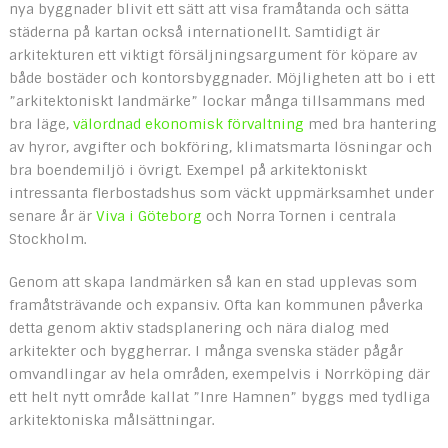
nya byggnader blivit ett sätt att visa framåtanda och sätta
städerna på kartan också internationellt. Samtidigt är
arkitekturen ett viktigt försäljningsargument för köpare av
både bostäder och kontorsbyggnader. Möjligheten att bo i ett
”arkitektoniskt landmärke” lockar många tillsammans med
bra läge,
välordnad ekonomisk förvaltning
med bra hantering
av hyror, avgifter och bokföring, klimatsmarta lösningar och
bra boendemiljö i övrigt. Exempel på arkitektoniskt
intressanta flerbostadshus som väckt uppmärksamhet under
senare år är
Viva i Göteborg
och Norra Tornen i centrala
Stockholm.
Genom att skapa landmärken så kan en stad upplevas som
framåtsträvande och expansiv. Ofta kan kommunen påverka
detta genom aktiv stadsplanering och nära dialog med
arkitekter och byggherrar. I många svenska städer pågår
omvandlingar av hela områden, exempelvis i Norrköping där
ett helt nytt område kallat ”Inre Hamnen” byggs med tydliga
arkitektoniska målsättningar.