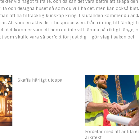
ekter vid något tillfälle, och då kan det vara bättre att skapa den
tt rita och designa huset så som du vill ha det, men kan också bist
man att ha tillräcklig kunskap kring. I slutänden kommer du änd
r. Att vara en aktiv del i husprocessen, från ritning till färdigt h
ch det kommer vara ett hem du inte vill lämna på riktigt länge, 
som skulle vara så perfekt för just dig – gör slag i saken och
Skaffa härligt utespa
Fördelar med att anlita e
arkitekt