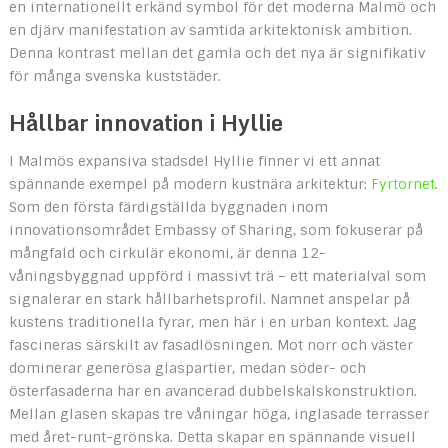
en internationellt erkänd symbol för det moderna Malmö och
en djärv manifestation av samtida arkitektonisk ambition.
Denna kontrast mellan det gamla och det nya är signifikativ
för många svenska kuststäder.
Hållbar innovation i Hyllie
I Malmös expansiva stadsdel Hyllie finner vi ett annat
spännande exempel på modern kustnära arkitektur:
Fyrtornet
.
Som den första färdigställda byggnaden inom
innovationsområdet Embassy of Sharing, som fokuserar på
mångfald och cirkulär ekonomi, är denna 12-
våningsbyggnad uppförd i massivt trä – ett materialval som
signalerar en stark hållbarhetsprofil. Namnet anspelar på
kustens traditionella fyrar, men här i en urban kontext. Jag
fascineras särskilt av fasadlösningen. Mot norr och väster
dominerar generösa glaspartier, medan söder- och
österfasaderna har en avancerad dubbelskalskonstruktion.
Mellan glasen skapas tre våningar höga, inglasade terrasser
med året-runt-grönska. Detta skapar en spännande visuell