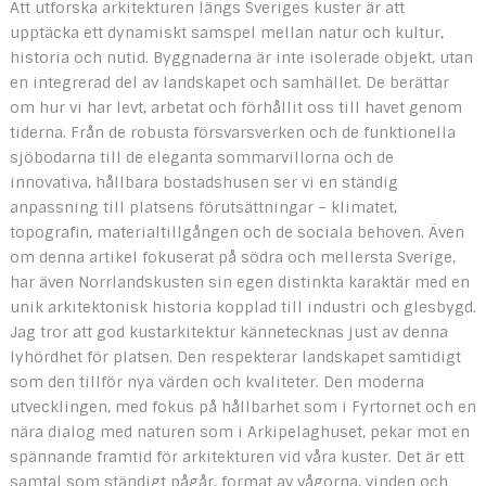
Att utforska arkitekturen längs Sveriges kuster är att
upptäcka ett dynamiskt samspel mellan natur och kultur,
historia och nutid. Byggnaderna är inte isolerade objekt, utan
en integrerad del av landskapet och samhället. De berättar
om hur vi har levt, arbetat och förhållit oss till havet genom
tiderna. Från de robusta försvarsverken och de funktionella
sjöbodarna till de eleganta sommarvillorna och de
innovativa, hållbara bostadshusen ser vi en ständig
anpassning till platsens förutsättningar – klimatet,
topografin, materialtillgången och de sociala behoven. Även
om denna artikel fokuserat på södra och mellersta Sverige,
har även Norrlandskusten sin egen distinkta karaktär med en
unik arkitektonisk historia kopplad till industri och glesbygd.
Jag tror att god kustarkitektur kännetecknas just av denna
lyhördhet för platsen. Den respekterar landskapet samtidigt
som den tillför nya värden och kvaliteter. Den moderna
utvecklingen, med fokus på hållbarhet som i Fyrtornet och en
nära dialog med naturen som i Arkipelaghuset, pekar mot en
spännande framtid för arkitekturen vid våra kuster. Det är ett
samtal som ständigt pågår, format av vågorna, vinden och