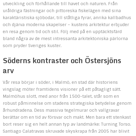
utveckling och förhållande till havet och naturen. Från
uråldriga fästningar och pittoreska fiskelägen med sina
karaktäristiska sjöbodar, till ståtliga fyrar, anrika kallbadhus
och djärva moderna skapelser – kustens arkitektur erbjuder
en resa genom tid och stil. Följ med på en upptäcktsfärd
bland några av de mest intressanta arkitektoniska pärlorna
som pryder Sveriges kuster.
Söderns kontraster och Östersjöns
arv
Vår resa börjar i söder, i Malmö, en stad där historiens
vingslag möter framtidens visioner på ett påtagligt sätt.
Malmöhus slott, med anor från 1500-talet, står som en
robust påminnelse om stadens strategiska betydelse genom
århundradena. Dess massiva tegelmurar och vallgravar
berättar om en tid av försvar och makt. Men bara ett stenkast
bort reser sig en helt annan typ av landmärke: Turning Torso.
Santiago Calatravas skruvade skyskrapa från 2005 har blivit