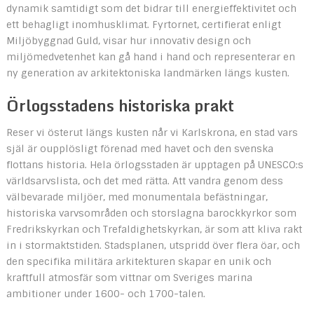
dynamik samtidigt som det bidrar till energieffektivitet och
ett behagligt inomhusklimat. Fyrtornet, certifierat enligt
Miljöbyggnad Guld, visar hur innovativ design och
miljömedvetenhet kan gå hand i hand och representerar en
ny generation av arkitektoniska landmärken längs kusten.
Örlogsstadens historiska prakt
Reser vi österut längs kusten når vi Karlskrona, en stad vars
själ är oupplösligt förenad med havet och den svenska
flottans historia. Hela örlogsstaden är upptagen på UNESCO:s
världsarvslista, och det med rätta. Att vandra genom dess
välbevarade miljöer, med monumentala befästningar,
historiska varvsområden och storslagna barockkyrkor som
Fredrikskyrkan och Trefaldighetskyrkan, är som att kliva rakt
in i stormaktstiden. Stadsplanen, utspridd över flera öar, och
den specifika militära arkitekturen skapar en unik och
kraftfull atmosfär som vittnar om Sveriges marina
ambitioner under 1600- och 1700-talen.