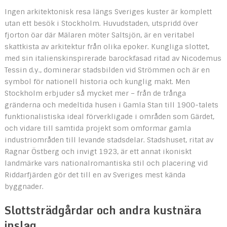
Ingen arkitektonisk resa längs Sveriges kuster är komplett
utan ett besök i Stockholm. Huvudstaden, utspridd över
fjorton öar där Mälaren möter Saltsjön, är en veritabel
skattkista av arkitektur från olika epoker. Kungliga slottet,
med sin italienskinspirerade barockfasad ritad av Nicodemus
Tessin d.y., dominerar stadsbilden vid Strömmen och är en
symbol för nationell historia och kunglig makt. Men
Stockholm erbjuder så mycket mer – från de trånga
gränderna och medeltida husen i Gamla Stan till 1900-talets
funktionalistiska ideal förverkligade i områden som Gärdet,
och vidare till samtida projekt som omformar gamla
industriområden till levande stadsdelar. Stadshuset, ritat av
Ragnar Östberg och invigt 1923, är ett annat ikoniskt
landmärke vars nationalromantiska stil och placering vid
Riddarfjärden gör det till en av Sveriges mest kända
byggnader.
Slottsträdgårdar och andra kustnära
inslag