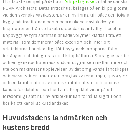
Ett utsökt exempel på detta är
Arkipelaghuset
, ritat av danska
NORM Architects. Detta fritidshus, beläget på en klippig tomt
vid den svenska västkusten, är en hyllning till både den lokala
byggnadstraditionen och modern skandinavisk design.
Inspirationen från de lokala sjöbodarna är tydlig. Huset är
uppbyggt av fyra sammanlänkade volymer klädda i trä, ett
material som dominerar både exteriört och interiört.
Arkitekterna har skickligt låtit byggnadskropparna följa
terrängen och integreras med klipphällarna. Stora glaspartier
och en generös träterrass suddar ut gränsen mellan inne och
ute och maximerar upplevelsen av det omgivande landskapet
och havsutsikten. Interiören präglas av rena linjer, ljusa ytor
och en kombination av nordisk minimalism och japansk
känsla för detaljer och hantverk. Projektet visar på ett
föredömligt sätt hur ny arkitektur kan förhålla sig till och
berika ett känsligt kustlandskap.
Huvudstadens landmärken och
kustens bredd