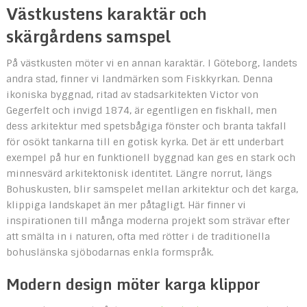
Västkustens karaktär och
skärgårdens samspel
På västkusten möter vi en annan karaktär. I Göteborg, landets
andra stad, finner vi landmärken som Fiskkyrkan. Denna
ikoniska byggnad, ritad av stadsarkitekten Victor von
Gegerfelt och invigd 1874, är egentligen en fiskhall, men
dess arkitektur med spetsbågiga fönster och branta takfall
för osökt tankarna till en gotisk kyrka. Det är ett underbart
exempel på hur en funktionell byggnad kan ges en stark och
minnesvärd arkitektonisk identitet. Längre norrut, längs
Bohuskusten, blir samspelet mellan arkitektur och det karga,
klippiga landskapet än mer påtagligt. Här finner vi
inspirationen till många moderna projekt som strävar efter
att smälta in i naturen, ofta med rötter i de traditionella
bohuslänska sjöbodarnas enkla formspråk.
Modern design möter karga klippor