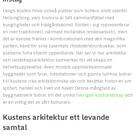
Längs kusten finns också platser som Sofiero slott utanför
Helsingborg, vars historia är tätt sammanflätad med
kungligheter och trädgårdskonst. Slottet i sig representerar
en mer traditionell, närmast holländsk renässansstil, men
det är kanske främst i kombinationen med den magnifika
parken, känd för sina tusentals rhododendronbuskar, som
platsens fulla charm uppenbaras. Här ser vi hur arkitektur
och landskapsarkitektur samverkar för att skapa en
helhetsupplevelse. Även mindre uppmärksammade
byggnader som fyrar, lotsstationer och gamla tullhus bidrar
till kustens rika arkitektoniska väv och berättar historier om
sjöfart, handel och livet vid havet. Denna mångfald av
byggnadsverk bidrar till det unika
Sveriges kustlandskap
och
är en viktig del av vårt kulturarv.
Kustens arkitektur ett levande
samtal