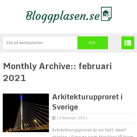
Monthly Archive::
februari
2021
Arkitekturupproret i
Sverige
13 februari, 2021
Arkitekturupproret är en helt ideell
rörelse i Sverige som försöker få fram