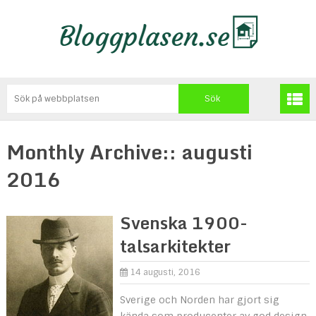
Monthly Archive::
augusti
2016
Svenska 1900-
talsarkitekter
14 augusti, 2016
Sverige och Norden har gjort sig
kända som producenter av god design