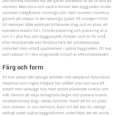
Den största insikten när det gäller arkitektur är att ta vara på
utsikten. Med stora och vackra fönster kan byggnaden binda
samman trädgårdens lummiga ytor med rummen inomhus
genom att släppa in det naturliga ljuset. Ett orangeri tillför
till exempel både estetiskt tilltalande drag och en plats att
spendera kreativ tid i. Fönsterplanering och placering är A
och O i alla hus och byggprojekt. Fönster som är för små
eller felplacerade kan förstöra hela det arkitektoniska
intrycket men också upplevelsen i själva byggnaden. Ett hus
som passar in i den omgivande miljön är eftersträvansvärt.
Färg och form
Ett hus utöver det vanliga behöver inte betyda en futuristisk
skapelse som ingen tidigare har skådat utan kan vara ett
enkelt men välbyggt hus med utsökt planerade vinklar och
vrår. Genom att välja behagfulla färger och planera husets
karaktäristiska drag i detalj kommer huset att bli en plats
som skänker ro och harmoni. Även om det kan bli väldigt
stökigt under själva byggnationen underlättar det att anlita